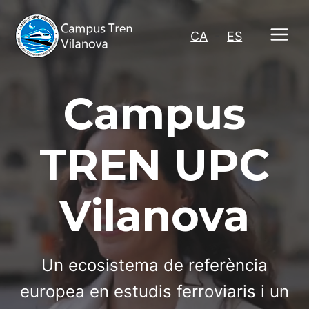
Vés
al
CA
-
ES
contingut
Campus
TREN UPC
Vilanova
Un ecosistema de referència
europea en estudis ferroviaris i un