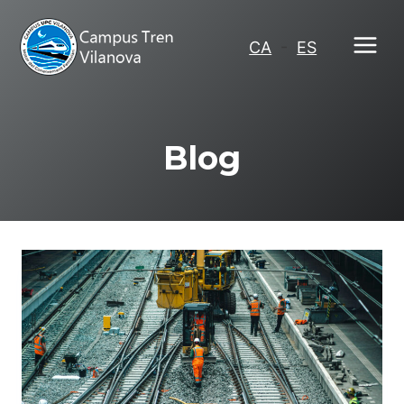
Vés
al
CA
-
ES
contingut
Blog