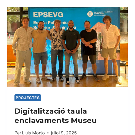
FERROVIARI:
LA
INFRAESTRUCTURA
INVISIBLE
PROJECTES
Digitalització taula
enclavaments Museu
Per
Lluis Monjo
juliol 9, 2025