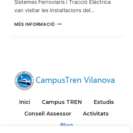
Sistemes Ferroviaris i Tracció Elèctrica
van visitar les instal·lacions del…
VISITA
MÉS INFORMACIÓ
MÀSTER
A
COR
FGC
I
ENCLAVAMENTS
DE
RUBÍ
Inici
Campus TREN
Estudis
Consell Assessor
Activitats
Blog