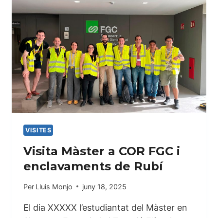
I
LA
GELTRÚ
(AFEVI)
VISITES
Visita Màster a COR FGC i
enclavaments de Rubí
Per
Lluis Monjo
juny 18, 2025
El dia XXXXX l’estudiantat del Màster en