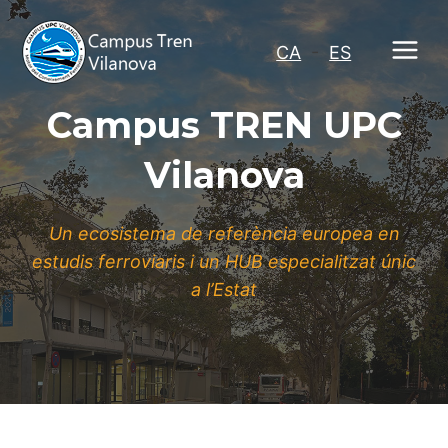
Vés
al
CA
-
ES
contingut
Campus TREN UPC
Vilanova
Un ecosistema de referència europea en
estudis ferroviaris i un HUB especialitzat únic
a l’Estat