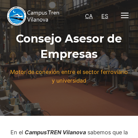
Saltar
al
CA
-
ES
contenido
Consejo Asesor de
Empresas
Motor de conexión entre el sector ferroviario
y universidad
En el
CampusTREN Vilanova
sabemos que la