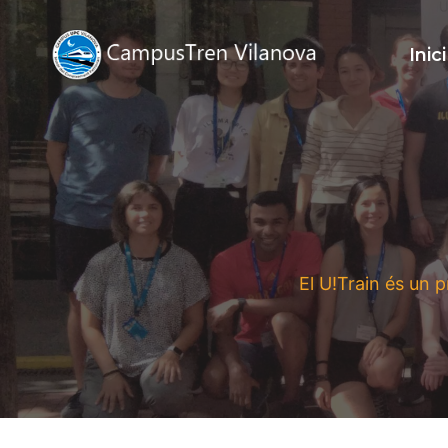
Vés
al
Inici
contingut
El U!Train és un 