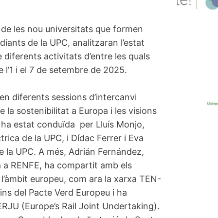
 de les nou universitats que formen
udiants de la UPC, analitzaran l’estat
 diferents activitats d’entre les quals
 l’1 i el 7 de setembre de 2025.
en diferents sessions d’intercanvi
 la sostenibilitat a Europa i les visions
ó ha estat conduïda per Lluís Monjo,
rica de la UPC, i Dídac Ferrer i Eva
de la UPC. A més, Adrián Fernández,
ica a RENFE, ha compartit amb els
 l’àmbit europeu, com ara la xarxa TEN-
dins del Pacte Verd Europeu i ha
ERJU (Europe’s Rail Joint Undertaking).