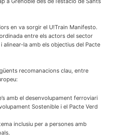
ap a Grenoble des de l’estació de Sants
iors en va sorgir el U!Train Manifesto.
ordinada entre els actors del sector
i alinear-la amb els objectius del Pacte
egüents recomanacions clau, entre
europeu:
e’s amb el desenvolupament ferroviari
olupament Sostenible i el Pacte Verd
istema inclusiu per a persones amb
nals.