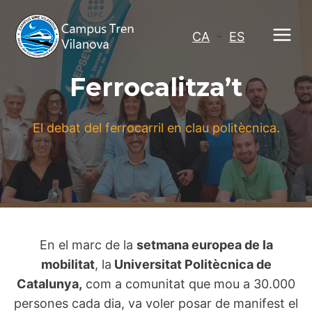
Vés
al
CA
-
ES
contingut
Ferrocalitza’t
El debat del ferrocarril en clau politècnica.
En el marc de la
setmana europea de la
mobilitat
, la
Universitat Politècnica de
Catalunya,
com a comunitat que mou a 30.000
persones cada dia, va voler posar de manifest el